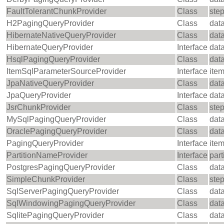
FaultTolerantChunkProvider
Class
step
H2PagingQueryProvider
Class
dat
HibernateNativeQueryProvider
Class
dat
HibernateQueryProvider
Interface
dat
HsqlPagingQueryProvider
Class
dat
ItemSqlParameterSourceProvider
Interface
ite
JpaNativeQueryProvider
Class
dat
JpaQueryProvider
Interface
dat
JsrChunkProvider
Class
step
MySqlPagingQueryProvider
Class
dat
OraclePagingQueryProvider
Class
dat
PagingQueryProvider
Interface
ite
PartitionNameProvider
Interface
part
PostgresPagingQueryProvider
Class
dat
SimpleChunkProvider
Class
step
SqlServerPagingQueryProvider
Class
dat
SqlWindowingPagingQueryProvider
Class
dat
SqlitePagingQueryProvider
Class
dat