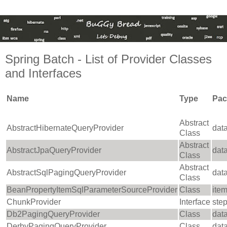
Spring Batch - List of Provider Classes
and Interfaces
Name
Type
Pac
Abstract
AbstractHibernateQueryProvider
dat
Class
Abstract
AbstractJpaQueryProvider
dat
Class
Abstract
AbstractSqlPagingQueryProvider
dat
Class
BeanPropertyItemSqlParameterSourceProvider
Class
ite
ChunkProvider
Interface
step
Db2PagingQueryProvider
Class
dat
DerbyPagingQueryProvider
Class
dat